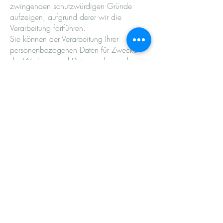
zwingenden schutzwürdigen Gründe
aufzeigen, aufgrund derer wir die
Verarbeitung fortführen.
Sie können der Verarbeitung Ihrer
personenbezogenen Daten für Zwecke
der Werbung und Datenanalyse jederzeit
widersprechen. Das Widerspruchsrecht
können Sie kostenfrei ausüben. Über Ihren
Werbewiderspruch können Sie uns unter
folgenden Kontaktdaten informieren:
Praxis für Psychotherapie und Coaching
Anna Lucia Kaiser
Sandwisch 3
22113 Hamburg
Tel.:
0176 3727 0418
Psychotherapiepraxis-kaiser@gmx.de
Recht auf Auskunft
Sie haben das Recht, von uns eine